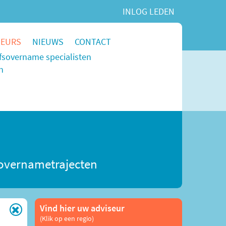
INLOG LEDEN
SEURS
NIEUWS
CONTACT
jfsovername specialisten
n
) overnametrajecten
Vind hier uw adviseur
(Klik op een regio)