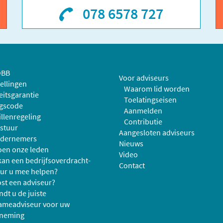
078 6578 727
OBB
Voor adviseurs
ellingen
Waarom lid worden
eitsgarantie
Toelatingseisen
gscode
Aanmelden
llenregeling
Contributie
stuur
Aangesloten adviseurs
ndernemers
Nieuws
oen onze leden
Video
an een bedrijfsoverdracht-
Contact
ur u mee helpen?
st een adviseur?
ndt u de juiste
ameadviseur voor uw
neming