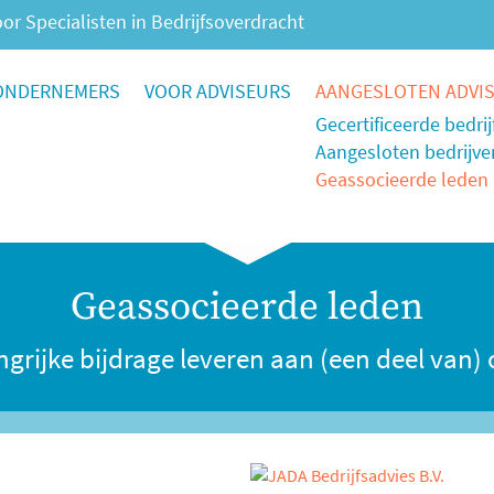
or Specialisten in Bedrijfsoverdracht
ONDERNEMERS
VOOR ADVISEURS
AANGESLOTEN ADVI
Gecertificeerde bedri
Aangesloten bedrijve
Geassocieerde leden
Geassocieerde leden
ngrijke bijdrage leveren aan (een deel van