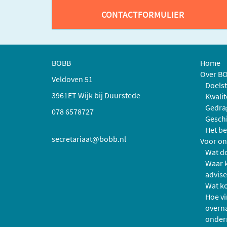
CONTACTFORMULIER
BOBB
Home
Over B
Veldoven 51
Doelst
3961ET Wijk bij Duurstede
Kwalit
Gedra
078 6578727
Geschi
Het be
secretariaat@bobb.nl
Voor o
Wat d
Waar k
advise
Wat ko
Hoe vi
overn
onder