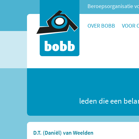
Beroepsorganisatie vo
OVER BOBB
VOOR 
leden die een bela
D.T. (Daniël) van Weelden