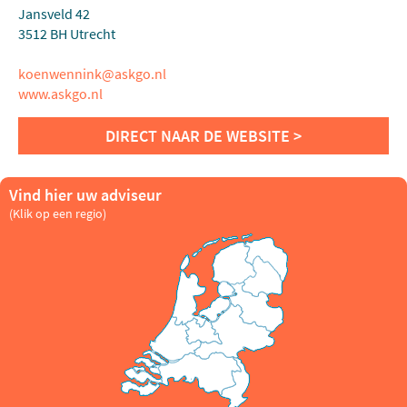
Jansveld 42
3512 BH Utrecht
koenwennink@askgo.nl
www.askgo.nl
Vind hier uw adviseur
(Klik op een regio)