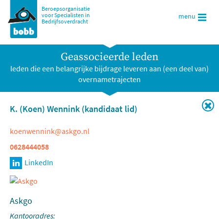
Beroepsorganisatie
voor Specialisten in
menu
Bedrijfsoverdracht
Geassocieerde leden
leden die een belangrijke bijdrage leveren aan (een deel van)
overnametrajecten
K. (Koen) Wennink (kandidaat lid)
koenwennink@askgo.nl
0628444058
Askgo
Kantooradres: