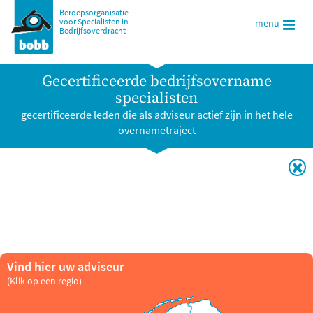
Beroepsorganisatie
voor Specialisten in
menu
Bedrijfsoverdracht
Gecertificeerde bedrijfsovername
specialisten
gecertificeerde leden die als adviseur actief zijn in het hele
overnametraject
Vind hier uw adviseur
(Klik op een regio)