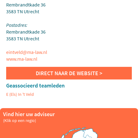
Rembrandtkade 36
3583 TN Utrecht
Postadres:
Rembrandtkade 36
3583 TN Utrecht
eintveld@ma-law.nl
www.ma-law.nl
Geassocieerd teamleden
E (Els) In 't Veld
Vind hier uw adviseur
(Klik op een regio)