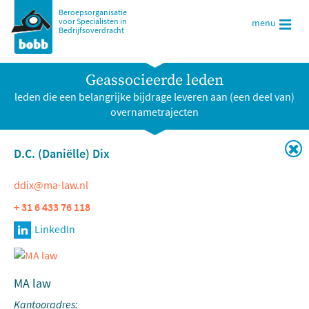
Beroepsorganisatie
voor Specialisten in
menu
Bedrijfsoverdracht
Geassocieerde leden
leden die een belangrijke bijdrage leveren aan (een deel van)
overnametrajecten
D.C. (Daniëlle) Dix
ddix@ma-law.nl
+ 31 6 433 76 118
MA law
Kantooradres: