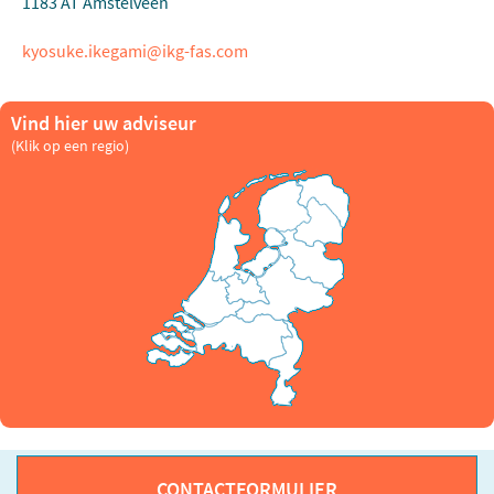
1183 AT Amstelveen
kyosuke.ikegami@ikg-fas.com
Vind hier uw adviseur
(Klik op een regio)
CONTACTFORMULIER