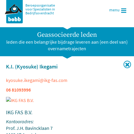
Beroepsorganisatie
voor Specialisten in
menu
Bedrijfsoverdracht
Geassocieerde leden
leden die een belangrijke bijdrage leveren aan (een deel van)
overnametrajecten
K.I. (Kyosuke) Ikegami
kyosuke.ikegami@ikg-fas.com
06 81093996
IKG FAS B.V.
Kantooradres:
Prof. J.H. Bavincklaan 7