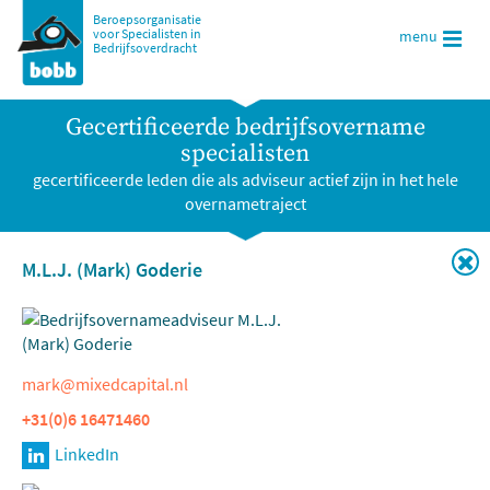
Beroepsorganisatie
voor Specialisten in
menu
Bedrijfsoverdracht
Gecertificeerde bedrijfsovername
specialisten
gecertificeerde leden die als adviseur actief zijn in het hele
overnametraject
M.L.J. (Mark) Goderie
mark@mixedcapital.nl
+31(0)6 16471460