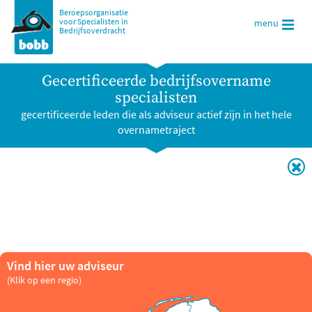
Beroepsorganisatie
voor Specialisten in
menu
Bedrijfsoverdracht
Gecertificeerde bedrijfsovername
specialisten
gecertificeerde leden die als adviseur actief zijn in het hele
overnametraject
Vind hier uw adviseur
(Klik op een regio)