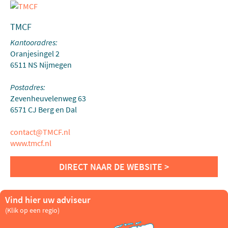
TMCF
Kantooradres:
Oranjesingel 2
6511 NS Nijmegen
Postadres:
Zevenheuvelenweg 63
6571 CJ Berg en Dal
contact@TMCF.nl
www.tmcf.nl
Vind hier uw adviseur
(Klik op een regio)