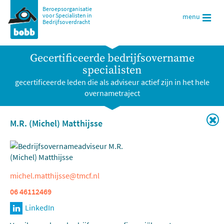
Beroepsorganisatie
voor Specialisten in
menu
Bedrijfsoverdracht
Gecertificeerde bedrijfsovername
specialisten
gecertificeerde leden die als adviseur actief zijn in het hele
overnametraject
M.R. (Michel) Matthijsse
michel.matthijsse@tmcf.nl
06 46112469