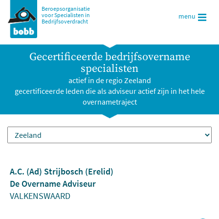
Beroepsorganisatie
voor Specialisten in
menu
Bedrijfsoverdracht
Gecertificeerde bedrijfsovername
specialisten
actief in de regio Zeeland
gecertificeerde leden die als adviseur actief zijn in het hele
overnametraject
A.C. (Ad) Strijbosch (Erelid)
De Overname Adviseur
VALKENSWAARD