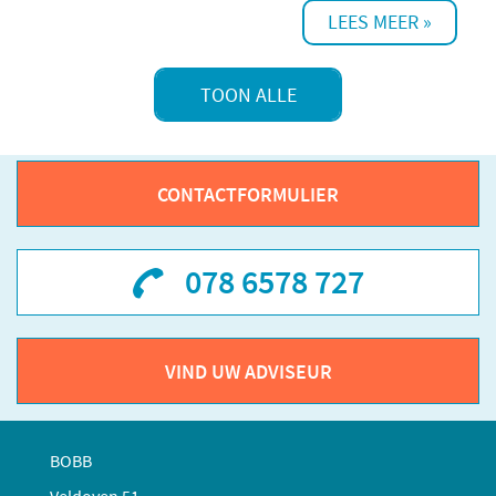
CONTACTFORMULIER
078 6578 727
VIND UW ADVISEUR
BOBB
Veldoven 51