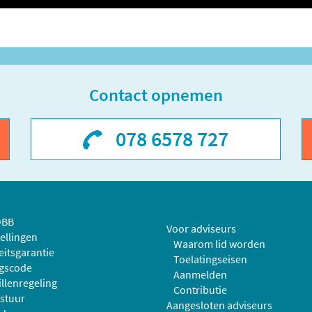
Contact opnemen
078 6578 727
OBB
Voor adviseurs
ellingen
Waarom lid worden
eitsgarantie
Toelatingseisen
gscode
Aanmelden
llenregeling
Contributie
stuur
Aangesloten adviseurs