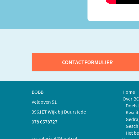
CONTACTFORMULIER
BOBB
Home
Over B
Veldoven 51
Doelst
3961ET Wijk bij Duurstede
Kwalit
Gedra
078 6578727
Geschi
Het be
secretariaat@bobb.nl