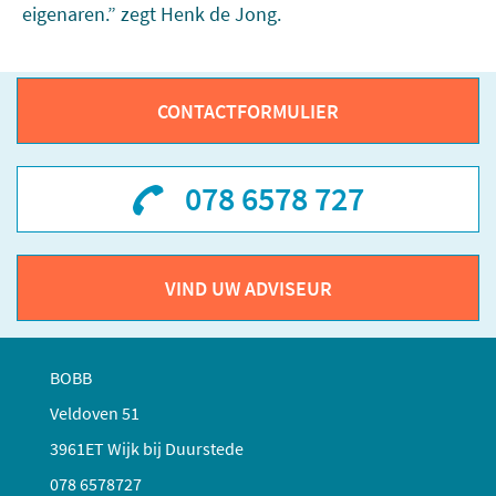
eigenaren.” zegt Henk de Jong.
CONTACTFORMULIER
078 6578 727
VIND UW ADVISEUR
BOBB
Veldoven 51
3961ET Wijk bij Duurstede
078 6578727